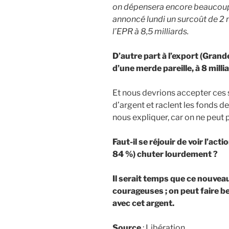
on dépensera encore beaucoup
annoncé lundi un surcoût de 2 m
l’EPR à 8,5 milliards.
D’autre part à l’export (Gran
d’une merde pareille, à 8 milli
Et nous devrions accepter ces s
d’argent et raclent les fonds de t
nous expliquer, car on ne peut p
Faut-il se réjouir de voir l’act
84 %) chuter lourdement ?
Il serait temps que ce nouve
courageuses ; on peut faire b
avec cet argent.
Source
: Libération