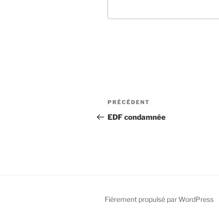
Navigation
Article
PRÉCÉDENT
de
précédent
EDF condamnée
l’article
Fièrement propulsé par WordPress