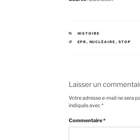
CATÉGORIES
HISTOIRE
ÉTIQUETTES
EPR
,
NUCLÉAIRE
,
STOP
Laisser un commentai
Votre adresse e-mail ne sera pa
indiqués avec
*
Commentaire
*