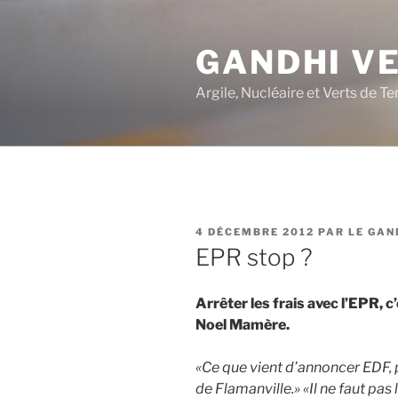
Aller
au
GANDHI V
contenu
principal
Argile, Nucléaire et Verts de Te
PUBLIÉ
4 DÉCEMBRE 2012
PAR
LE GAN
LE
EPR stop ?
Arrêter les frais avec l’EPR, 
Noel Mamère.
«Ce que vient d’annoncer EDF, pa
de Flamanville.» «Il ne faut pas 