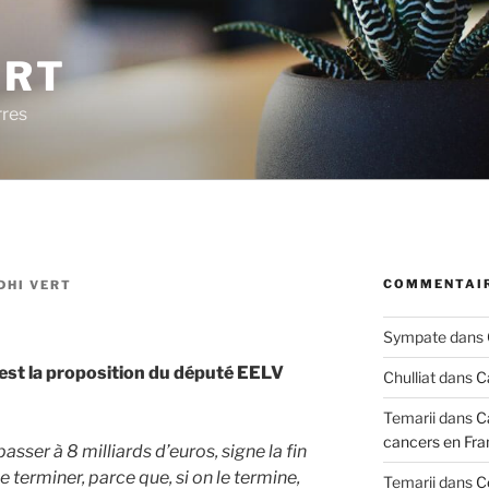
ERT
rres
COMMENTAIR
DHI VERT
Sympate
dans
c’est la proposition du député EELV
Chulliat
dans
C
Temarii
dans
C
cancers en Fra
sser à 8 milliards d’euros, signe la fin
le terminer, parce que, si on le termine,
Temarii
dans
C