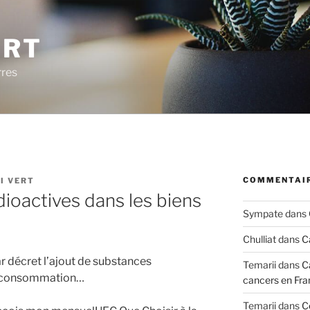
ERT
rres
COMMENTAIR
I VERT
ioactives dans les biens
Sympate
dans
Chulliat
dans
C
 décret l’ajout de substances
Temarii
dans
C
de consommation…
cancers en Fra
Temarii
dans
C