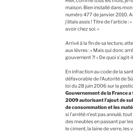
Hier, comme tous les mois, je 
maison. Bien installé dans mo
numéro 477 de janvier 2010. Ar
j’étais assis ! Titre de l’article 
avoir chez soi. »
Arrivé à la fin de sa lecture, att
aux lèvres : « Mais qui donc ar
gouvernent ?! » De quoi s’agit-il
En infraction au code de la sa
défavorable de l’Autorité de Sû
loi du 28 juin 2006 sur la gesti
Gouvernement de la France a f
2009 autorisant l’ajout de su
de consommation et les matér
si l’arrêté n’est pas annulé, t
des meubles en passant par les
le ciment, la laine de verre, le