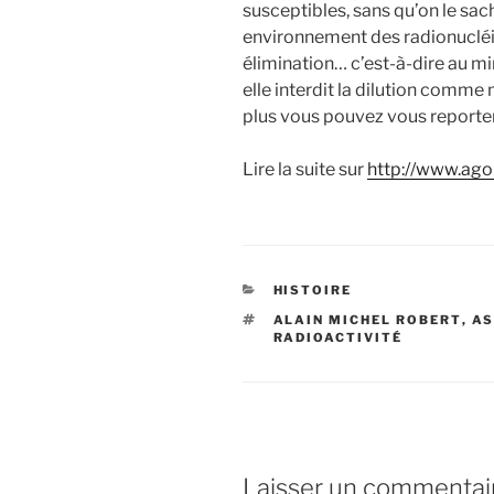
susceptibles, sans qu’on le sac
environnement des radionucléi
élimination… c’est-à-dire au min
elle interdit la dilution comme
plus vous pouvez vous reporter à
Lire la suite sur
http://www.ago
CATÉGORIES
HISTOIRE
ÉTIQUETTES
ALAIN MICHEL ROBERT
,
A
RADIOACTIVITÉ
Laisser un commentai