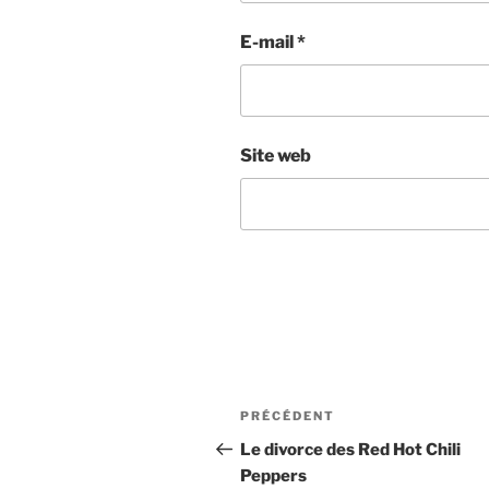
E-mail
*
Site web
Navigation
Article
PRÉCÉDENT
de
précédent
Le divorce des Red Hot Chili
Peppers
l’article