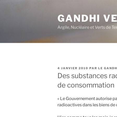
Aller
au
GANDHI V
contenu
principal
Argile, Nucléaire et Verts de Te
PUBLIÉ
4 JANVIER 2010
PAR
LE GANDH
LE
Des substances rad
de consommation
« Le Gouvernement autorise par
radioactives dans les biens 