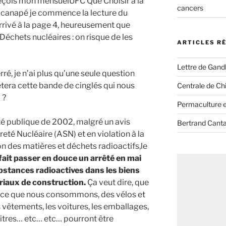
reçois mon mensuelUFC Que Choisir à la
cancers
n canapé je commence la lecture du
rivé à la page 4, heureusement que
: « Déchets nucléaires : on risque de les
ARTICLES R
Lettre de Gandh
erré, je n’ai plus qu’une seule question
rêtera cette bande de cinglés qui nous
Centrale de Chi
 ?
Permaculture et
nté publique de 2002, malgré un avis
Bertrand Canta
reté Nucléaire (ASN) et en violation à la
on des matières et déchets radioactifs,le
ait passer en douce un arrêté en mai
bstances radioactives dans les biens
iaux de construction.
Ça veut dire, que
out ce que nous consommons, des vélos et
 vêtements, les voitures, les emballages,
s vitres… etc… etc… pourront être