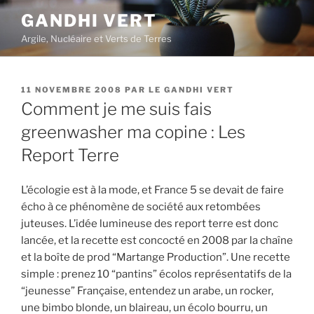
Aller
GANDHI VERT
au
Argile, Nucléaire et Verts de Terres
contenu
principal
PUBLIÉ
11 NOVEMBRE 2008
PAR
LE GANDHI VERT
LE
Comment je me suis fais
greenwasher ma copine : Les
Report Terre
L’écologie est à la mode, et France 5 se devait de faire
écho à ce phénomène de société aux retombées
juteuses. L’idée lumineuse des report terre est donc
lancée, et la recette est concocté en 2008 par la chaîne
et la boîte de prod “Martange Production”. Une recette
simple : prenez 10 “pantins” écolos représentatifs de la
“jeunesse” Française, entendez un arabe, un rocker,
une bimbo blonde, un blaireau, un écolo bourru, un