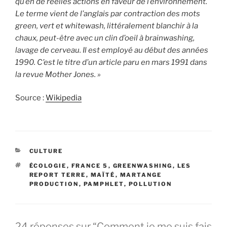
qu’en de réelles actions en faveur de l’environnement.
Le terme vient de l’anglais par contraction des mots
green, vert et whitewash, littéralement blanchir à la
chaux, peut-être avec un clin d’oeil à brainwashing,
lavage de cerveau. Il est employé au début des années
1990. C’est le titre d’un article paru en mars 1991 dans
la revue Mother Jones. »
Source :
Wikipedia
CATÉGORIES
CULTURE
ÉTIQUETTES
ÉCOLOGIE
,
FRANCE 5
,
GREENWASHING
,
LES
REPORT TERRE
,
MAÏTÉ
,
MARTANGE
PRODUCTION
,
PAMPHLET
,
POLLUTION
24 réponses sur “Comment je me suis fais