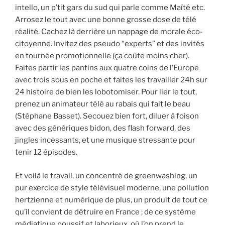
intello, un p’tit gars du sud qui parle comme Maïté etc.
Arrosez le tout avec une bonne grosse dose de télé
réalité. Cachez là derrière un nappage de morale éco-
citoyenne. Invitez des pseudo “experts” et des invités
en tournée promotionnelle (ça coûte moins cher).
Faites partir les pantins aux quatre coins de l’Europe
avec trois sous en poche et faites les travailler 24h sur
24 histoire de bien les lobotomiser. Pour lier le tout,
prenez un animateur télé au rabais qui fait le beau
(Stéphane Basset). Secouez bien fort, diluer à foison
avec des génériques bidon, des flash forward, des
jingles incessants, et une musique stressante pour
tenir 12 épisodes.
Et voilà le travail, un concentré de greenwashing, un
pur exercice de style télévisuel moderne, une pollution
hertzienne et numérique de plus, un produit de tout ce
qu’il convient de détruire en France ; de ce système
médiatique poussif et laborieux, où l’on prend le