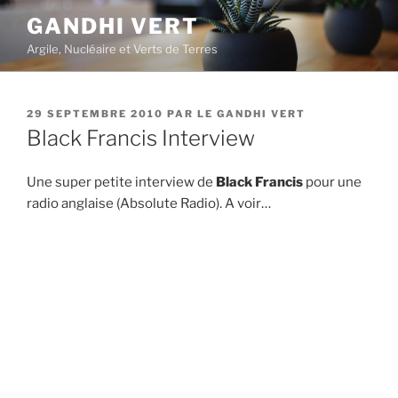
Aller
GANDHI VERT
au
Argile, Nucléaire et Verts de Terres
contenu
principal
PUBLIÉ
29 SEPTEMBRE 2010
PAR
LE GANDHI VERT
LE
Black Francis Interview
Une super petite interview de
Black Francis
pour une
radio anglaise (Absolute Radio). A voir…