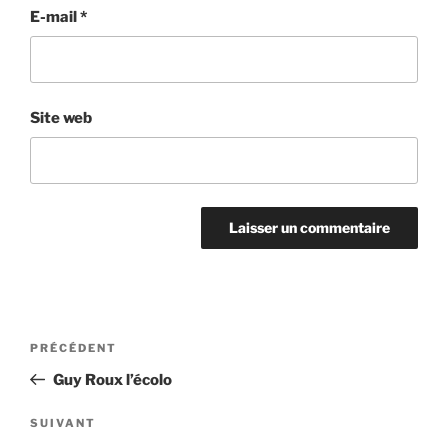
E-mail
*
Site web
Navigation
Article
PRÉCÉDENT
de
précédent
Guy Roux l’écolo
l’article
Article
SUIVANT