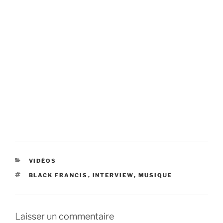
CATÉGORIES
VIDÉOS
ÉTIQUETTES
BLACK FRANCIS
,
INTERVIEW
,
MUSIQUE
Laisser un commentaire