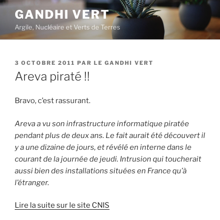
Aller
GANDHI VERT
au
Argile, Nucléaire et Verts de Terres
contenu
principal
PUBLIÉ
3 OCTOBRE 2011
PAR
LE GANDHI VERT
LE
Areva piraté !!
Bravo, c’est rassurant.
Areva a vu son infrastructure informatique piratée
pendant plus de deux ans. Le fait aurait été découvert il
y a une dizaine de jours, et révélé en interne dans le
courant de la journée de jeudi. Intrusion qui toucherait
aussi bien des installations situées en France qu’à
l’étranger.
Lire la suite sur le site CNIS