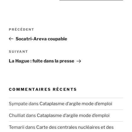
Navigation
Article
PRÉCÉDENT
de
précédent
Socatri-Areva coupable
l’article
Article
SUIVANT
suivant
La Hague : fuite dans la presse
COMMENTAIRES RÉCENTS
Sympate
dans
Cataplasme d’argile mode d’emploi
Chulliat
dans
Cataplasme d’argile mode d’emploi
Temarii
dans
Carte des centrales nucléaires et des