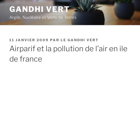
Aller
GANDHI VERT
au
Argile, Nucléaire et Verts de Terres
contenu
principal
PUBLIÉ
11 JANVIER 2009
PAR
LE GANDHI VERT
LE
Airparif et la pollution de l’air en ile
de france