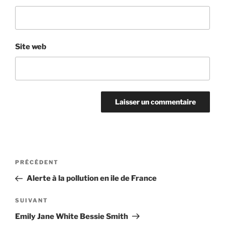
Site web
Navigation
Article
PRÉCÉDENT
de
précédent
Alerte à la pollution en ile de France
l’article
Article
SUIVANT
suivant
Emily Jane White Bessie Smith