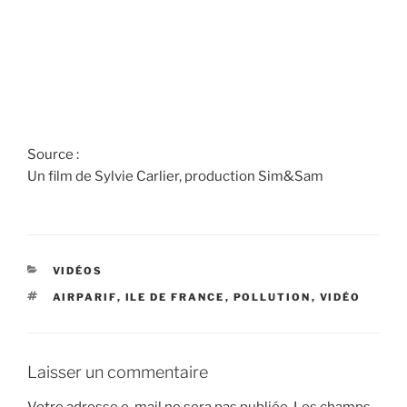
Source :
Un film de Sylvie Carlier, production Sim&Sam
CATÉGORIES
VIDÉOS
ÉTIQUETTES
AIRPARIF
,
ILE DE FRANCE
,
POLLUTION
,
VIDÉO
Laisser un commentaire
Votre adresse e-mail ne sera pas publiée.
Les champs