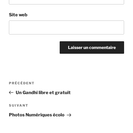
Site web
Navigation
Article
PRÉCÉDENT
de
précédent
Un Gandhi libre et gratuit
l’article
Article
SUIVANT
suivant
Photos Numériques écolo