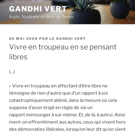
Aller
GANDHI VERT
au
Argile, Nucléaire et Verts de Terres
contenu
principal
PUBLIÉ
20 MAI 2008
PAR
LE GANDHI VERT
LE
Vivre en troupeau en se pensant
libres
(…)
« Vivre en troupeau en affectant d’être libre ne
témoigne de rien d’autre que d’un rapport à soi
catastrophiquement aliéné, dans la mesure où cela
suppose d’avoir érigé en règle de vie un
rapport mensonger à soi-même. Et, de là, à autrui. Ainsi
ment-on effrontément aux autres, ceux qui vivent hors
des démocraties libérales, lorsqu’on leur dit qu’on vient