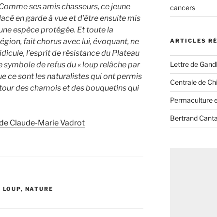
. Comme ses amis chasseurs, ce jeune
cancers
acé en garde à vue et d’être ensuite mis
ne espèce protégée. Et toute la
ion, fait chorus avec lui, évoquant, ne
ARTICLES R
idicule, l’esprit de résistance du Plateau
Lettre de Gandh
 symbole de refus du « loup relâche par
ue ce sont les naturalistes qui ont permis
Centrale de Chi
retour des chamois et des bouquetins qui
Permaculture et
Bertrand Canta
og de Claude-Marie Vadrot
,
LOUP
,
NATURE