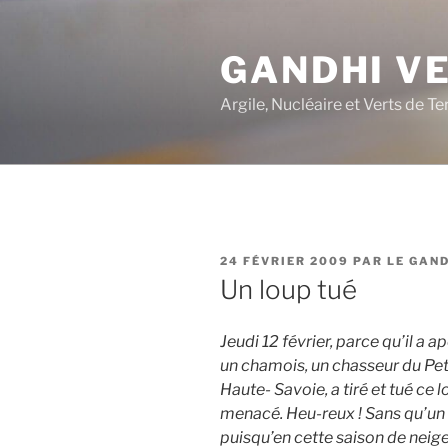
Aller
au
GANDHI V
contenu
principal
Argile, Nucléaire et Verts de Te
PUBLIÉ
24 FÉVRIER 2009
PAR
LE GAND
LE
Un loup tué
Jeudi 12 février, parce qu’il a a
un chamois, un chasseur du Pet
Haute- Savoie, a tiré et tué ce
menacé. Heu-reux ! Sans qu’un
puisqu’en cette saison de nei