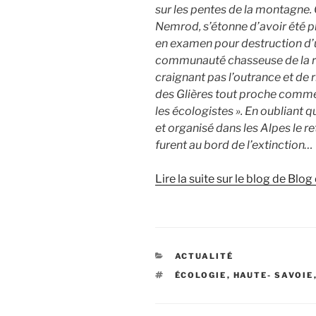
sur les pentes de la montagne
Nemrod, s’étonne d’avoir été pl
en examen pour destruction d’u
communauté chasseuse de la rég
craignant pas l’outrance et de r
des Glières tout proche comme
les écologistes ». En oubliant q
et organisé dans les Alpes le 
furent au bord de l’extinction…
Lire la suite sur le blog de Bl
CATÉGORIES
ACTUALITÉ
ÉTIQUETTES
ÉCOLOGIE
,
HAUTE- SAVOIE