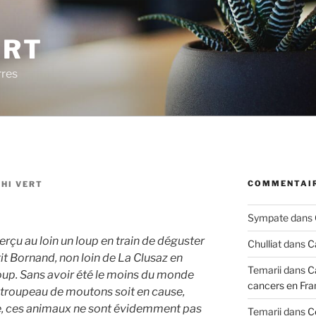
ERT
rres
COMMENTAIR
HI VERT
Sympate
dans
perçu au loin un loup en train de déguster
Chulliat
dans
C
it Bornand, non loin de La Clusaz en
Temarii
dans
C
 loup. Sans avoir été le moins du monde
cancers en Fra
 troupeau de moutons soit en cause,
ge, ces animaux ne sont évidemment pas
Temarii
dans
C