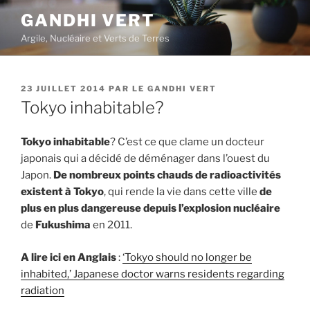
Aller
GANDHI VERT
au
Argile, Nucléaire et Verts de Terres
contenu
principal
PUBLIÉ
23 JUILLET 2014
PAR
LE GANDHI VERT
LE
Tokyo inhabitable?
Tokyo inhabitable
? C’est ce que clame un docteur
japonais qui a décidé de déménager dans l’ouest du
Japon.
De nombreux points chauds de radioactivités
existent à Tokyo
, qui rende la vie dans cette ville
de
plus en plus dangereuse depuis l’explosion nucléaire
de
Fukushima
en 2011.
A lire ici en Anglais
:
‘Tokyo should no longer be
inhabited,’ Japanese doctor warns residents regarding
radiation