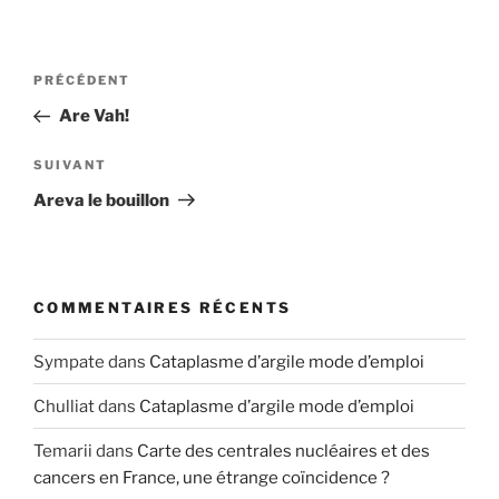
Navigation
Article
PRÉCÉDENT
de
précédent
Are Vah!
l’article
Article
SUIVANT
suivant
Areva le bouillon
COMMENTAIRES RÉCENTS
Sympate
dans
Cataplasme d’argile mode d’emploi
Chulliat
dans
Cataplasme d’argile mode d’emploi
Temarii
dans
Carte des centrales nucléaires et des
cancers en France, une étrange coïncidence ?