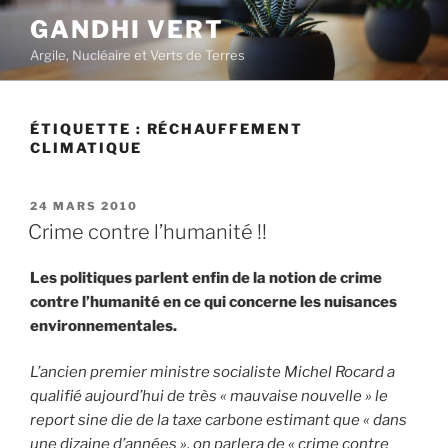
Aller
GANDHI VERT
au
Argile, Nucléaire et Verts de Terres
contenu
principal
ÉTIQUETTE :
RÉCHAUFFEMENT
CLIMATIQUE
PUBLIÉ
24 MARS 2010
LE
Crime contre l’humanité !!
Les politiques parlent enfin de la notion de crime
contre l’humanité en ce qui concerne les nuisances
environnementales.
L’ancien premier ministre socialiste Michel Rocard a
qualifié aujourd’hui de très « mauvaise nouvelle » le
report sine die de la taxe carbone estimant que « dans
une dizaine d’années », on parlera de « crime contre