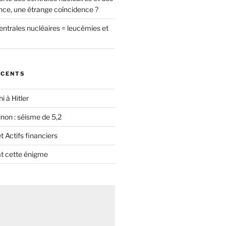
nce, une étrange coïncidence ?
entrales nucléaires = leucémies et
ÉCENTS
i à Hitler
non : séisme de 5,2
 Actifs financiers
t cette énigme