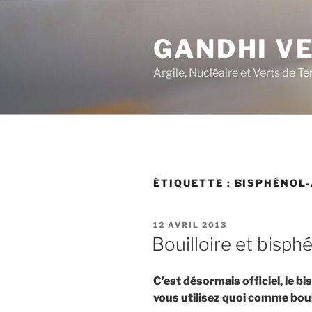
Aller
au
GANDHI V
contenu
principal
Argile, Nucléaire et Verts de Te
ÉTIQUETTE :
BISPHÉNOL-
PUBLIÉ
12 AVRIL 2013
LE
Bouilloire et bisph
C’est désormais officiel, le b
vous utilisez quoi comme bouil