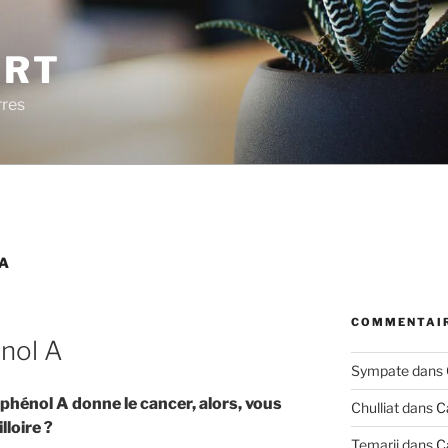
ERT
rres
A
COMMENTAIR
énol A
Sympate
dans
isphénol A donne le cancer, alors, vous
Chulliat
dans
C
loire ?
Temarii
dans
C