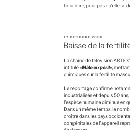
bouilloire, pour pas qu’elle se d
PUBLIÉ
17 OCTOBRE 2008
LE
Baisse de la fertili
La chaîne de télévision ARTE s
intitulé
«Mâle en péril»
, mettan
chimiques sur la fertilité mascu
Le reportage confirme notamm
industrialisés et depuis 50 an
l’espèce humaine diminue en qua
Dans un même temps, le nombre
croître dans les pays occiden
congénitales de l’appareil re