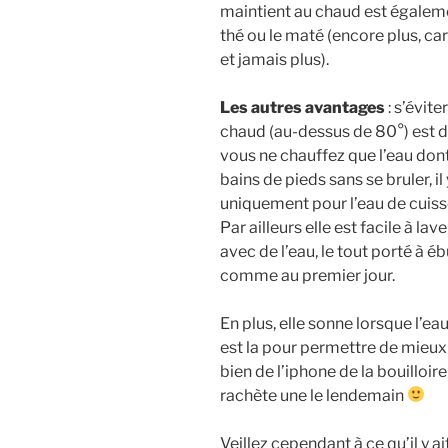
maintient au chaud est égalemen
thé ou le maté (encore plus, ca
et jamais plus).
Les autres avantages
: s’évite
chaud (au-dessus de 80°) est 
vous ne chauffez que l’eau dont
bains de pieds sans se bruler, il
uniquement pour l’eau de cuiss
Par ailleurs elle est facile à lav
avec de l’eau, le tout porté à ébu
comme au premier jour.
En plus, elle sonne lorsque l’ea
est la pour permettre de mieux vo
bien de l’iphone de la bouilloire
rachète une le lendemain
Veillez cependant à ce qu’il y 