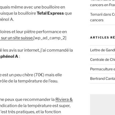
cancers en Fra
xiquais même avec une bouilloire en
isque la bouilloire
Tefal Express
que
Temarii
dans
C
hénol A.
cancers
lloires et leur piètre performance en
i sur un site suisse.
[wp_ad_camp_2]
ARTICLES R
Lettre de Gandh
 les avis sur internet, j’ai commandé la
sphénol A
:
Centrale de Chi
Permaculture et
e est un peu chère (70€) mais elle
Bertrand Canta
ôle de la température de l’eau.
je ne peux que recommander la
Riviera &
’indication de la température est super,
’est très pratiques, et la fonction