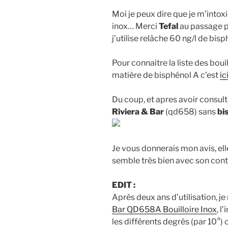
Moi je peux dire que je m’into
inox… Merci
Tefal
au passage pu
j’utilise relâche 60 ng/l de bisp
Pour connaitre la liste des boui
matière de bisphénol A c’est
ic
Du coup, et apres avoir consulté
Riviera & Bar
(qd658) sans
bi
Je vous donnerais mon avis, ell
semble très bien avec son contr
EDIT :
Après deux ans d’utilisation, 
Bar QD658A Bouilloire Inox
, l
les différents degrés (par 10°) c