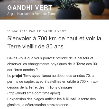
Aller
GANDHI VERT
au
Argile, Nucléaire et Verts de Terres
contenu
principal
PUBLIÉ
11 MAI 2013
PAR
LE GANDHI VERT
LE
S’envoler à 700 km de haut et voir la
Terre vieillir de 30 ans
Savez-vous que vous pouvez prendre de la hauteur et
observer les changements physiques de la
Terre
ces 30
dernières années ?
Le
projet Timelapse
, lancé au début des années 70, a
permis de capter, avec 8 satellites en orbite à 700 km au-
dessus de la Terre, des millions d’images
(
http://world.time.com/timelapse/
)
L’expansion des plages artificielles à
Dubaï
, la fonte des
glaciers, la déforestation amazonienne…