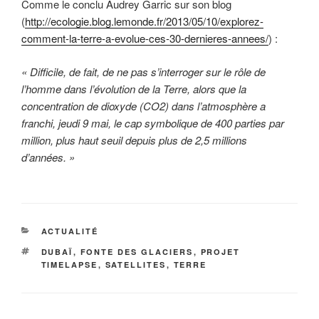
Comme le conclu Audrey Garric sur son blog
(
http://ecologie.blog.lemonde.fr/2013/05/10/explorez-
comment-la-terre-a-evolue-ces-30-dernieres-annees/
) :
« Difficile, de fait, de ne pas s’interroger sur le rôle de
l’homme dans l’évolution de la Terre, alors que la
concentration de dioxyde (CO2) dans l’atmosphère a
franchi, jeudi 9 mai, le cap symbolique de 400 parties par
million, plus haut seuil depuis plus de 2,5 millions
d’années. »
CATÉGORIES
ACTUALITÉ
ÉTIQUETTES
DUBAÏ
,
FONTE DES GLACIERS
,
PROJET
TIMELAPSE
,
SATELLITES
,
TERRE