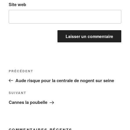
Site web
Navigation
Article
PRÉCÉDENT
de
précédent
Aude risque pour la centrale de nogent sur seine
l’article
Article
SUIVANT
suivant
Cannes la poubelle
COMMENTAIRES RÉCENTS