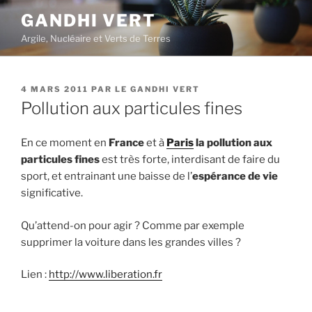
Aller
GANDHI VERT
au
Argile, Nucléaire et Verts de Terres
contenu
principal
PUBLIÉ
4 MARS 2011
PAR
LE GANDHI VERT
LE
Pollution aux particules fines
En ce moment en
France
et à
Paris
la pollution aux
particules fines
est très forte, interdisant de faire du
sport, et entrainant une baisse de l’
espérance de vie
significative.
Qu’attend-on pour agir ? Comme par exemple
supprimer la voiture dans les grandes villes ?
Lien :
http://www.liberation.fr