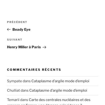
Navigation
Article
PRÉCÉDENT
de
précédent
Beady Eye
l’article
Article
SUIVANT
suivant
Henry Miller à Paris
COMMENTAIRES RÉCENTS
Sympate
dans
Cataplasme d’argile mode d’emploi
Chulliat
dans
Cataplasme d’argile mode d’emploi
Temarii
dans
Carte des centrales nucléaires et des