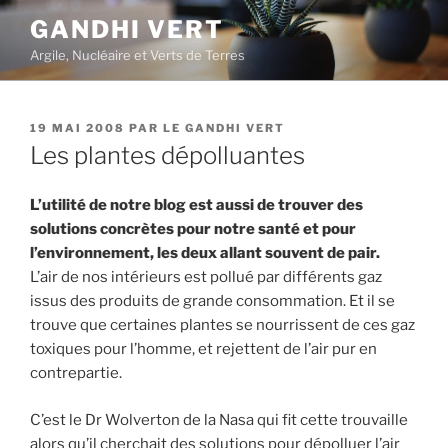
Aller
GANDHI VERT
au
Argile, Nucléaire et Verts de Terres
contenu
principal
PUBLIÉ
19 MAI 2008
PAR
LE GANDHI VERT
LE
Les plantes dépolluantes
L’utilité de notre blog est aussi de trouver des
solutions concrètes pour notre santé et pour
l’environnement, les deux allant souvent de pair.
L’air de nos intérieurs est pollué par différents gaz
issus des produits de grande consommation. Et il se
trouve que certaines plantes se nourrissent de ces gaz
toxiques pour l’homme, et rejettent de l’air pur en
contrepartie.
C’est le Dr Wolverton de la Nasa qui fit cette trouvaille
alors qu’il cherchait des solutions pour dépolluer l’air