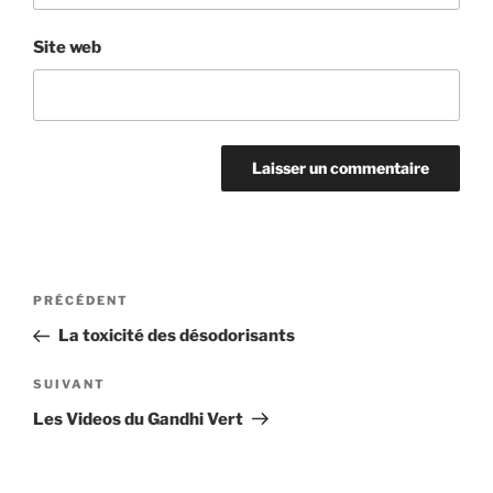
Site web
Navigation
Article
PRÉCÉDENT
de
précédent
La toxicité des désodorisants
l’article
Article
SUIVANT
suivant
Les Videos du Gandhi Vert