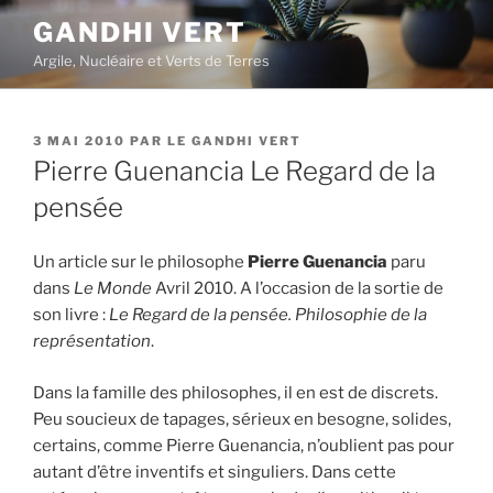
Aller
GANDHI VERT
au
Argile, Nucléaire et Verts de Terres
contenu
principal
PUBLIÉ
3 MAI 2010
PAR
LE GANDHI VERT
LE
Pierre Guenancia Le Regard de la
pensée
Un article sur le philosophe
Pierre Guenancia
paru
dans
Le Monde
Avril 2010. A l’occasion de la sortie de
son livre :
Le Regard de la pensée. Philosophie de la
représentation
.
Dans la famille des philosophes, il en est de discrets.
Peu soucieux de tapages, sérieux en besogne, solides,
certains, comme Pierre Guenancia, n’oublient pas pour
autant d’être inventifs et singuliers. Dans cette