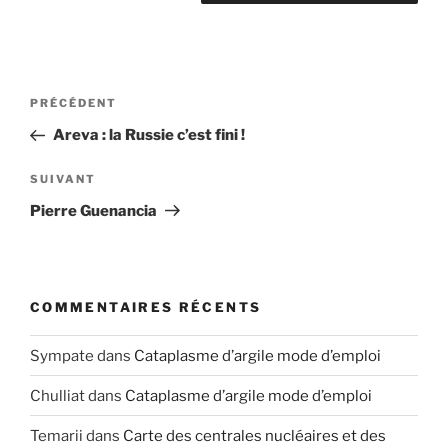
Navigation
Article
PRÉCÉDENT
de
précédent
Areva : la Russie c’est fini !
l’article
Article
SUIVANT
suivant
Pierre Guenancia
COMMENTAIRES RÉCENTS
Sympate
dans
Cataplasme d’argile mode d’emploi
Chulliat
dans
Cataplasme d’argile mode d’emploi
Temarii
dans
Carte des centrales nucléaires et des