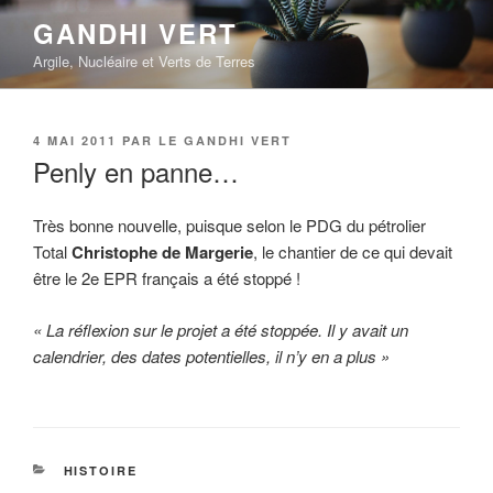
Aller
GANDHI VERT
au
Argile, Nucléaire et Verts de Terres
contenu
principal
PUBLIÉ
4 MAI 2011
PAR
LE GANDHI VERT
LE
Penly en panne…
Très bonne nouvelle, puisque selon le PDG du pétrolier
Total
Christophe de Margerie
, le chantier de ce qui devait
être le 2e EPR français a été stoppé !
« La réflexion sur le projet a été stoppée. Il y avait un
calendrier, des dates potentielles, il n’y en a plus »
CATÉGORIES
HISTOIRE