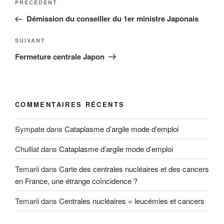
Article
PRÉCÉDENT
de
précédent
Démission du conseiller du 1er ministre Japonais
l’article
Article
SUIVANT
suivant
Fermeture centrale Japon
COMMENTAIRES RÉCENTS
Sympate
dans
Cataplasme d’argile mode d’emploi
Chulliat
dans
Cataplasme d’argile mode d’emploi
Temarii
dans
Carte des centrales nucléaires et des cancers
en France, une étrange coïncidence ?
Temarii
dans
Centrales nucléaires = leucémies et cancers