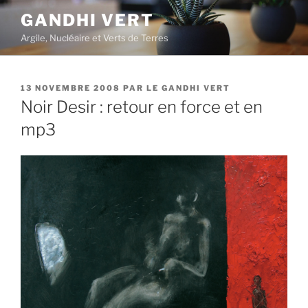
Aller
GANDHI VERT
au
Argile, Nucléaire et Verts de Terres
contenu
principal
PUBLIÉ
13 NOVEMBRE 2008
PAR
LE GANDHI VERT
LE
Noir Desir : retour en force et en
mp3