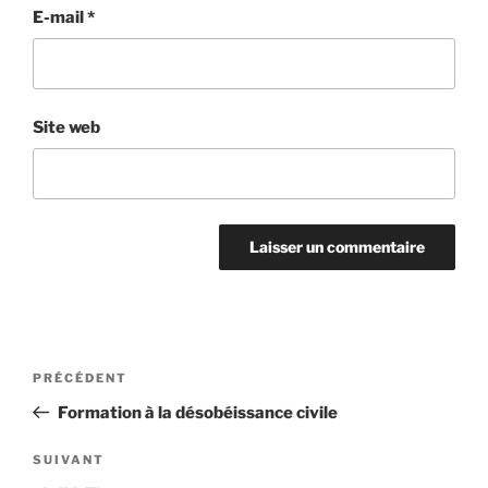
E-mail
*
Site web
Navigation
Article
PRÉCÉDENT
de
précédent
Formation à la désobéissance civile
l’article
Article
SUIVANT