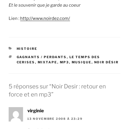
Et le souvenir que je garde au coeur
Lien :
http://www.noirdez.com/
CATÉGORIES
HISTOIRE
ÉTIQUETTES
GAGNANTS / PERDANTS
,
LE TEMPS DES
CERISES
,
MIXTAPE
,
MP3
,
MUSIQUE
,
NOIR DÉSIR
5 réponses sur “Noir Desir : retour en
force et en mp3”
virginie
13 NOVEMBRE 2008 À 23:29