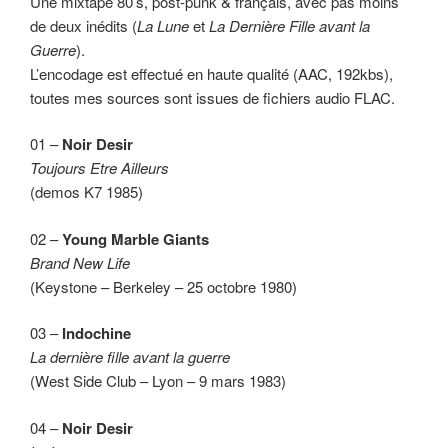
Une mixtape 80’s, post-punk & français, avec pas moins
de deux inédits (
La Lune
et
La Dernière Fille avant la
Guerre
).
L’encodage est effectué en haute qualité (AAC, 192kbs),
toutes mes sources sont issues de fichiers audio FLAC.
01 –
Noir Desir
Toujours Etre Ailleurs
(demos K7 1985)
02 –
Young Marble Giants
Brand New Life
(Keystone – Berkeley – 25 octobre 1980)
03 –
Indochine
La dernière fille avant la guerre
(West Side Club – Lyon – 9 mars 1983)
04 –
Noir Desir