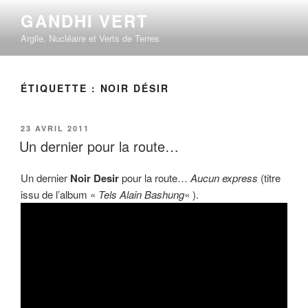
Aller
GANDHI VERT
au
Argile, Nucléaire et Verts de Terres
contenu
principal
ÉTIQUETTE :
NOIR DÉSIR
PUBLIÉ
23 AVRIL 2011
LE
Un dernier pour la route…
Un dernier
Noir Desir
pour la route…
Aucun express
(titre
issu de l’album «
Tels Alain Bashung
« ).