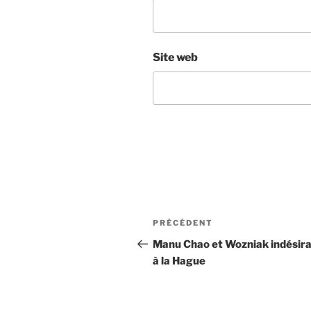
Site web
Navigation
Article
PRÉCÉDENT
de
précédent
Manu Chao et Wozniak indésira
à la Hague
l’article