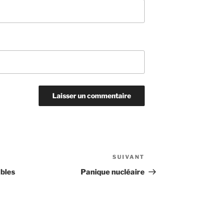
SUIVANT
Article
suivant
bles
Panique nucléaire