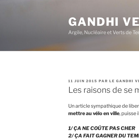
Aller
au
GANDHI V
contenu
principal
Argile, Nucléaire et Verts de Te
PUBLIÉ
11 JUIN 2015
PAR
LE GANDHI V
LE
Les raisons de se m
Un article sympathique de liber
mettre au vélo en ville
, puisse 
1/ ÇA NE COÛTE PAS CHER
2/ ÇA FAIT GAGNER DU TE