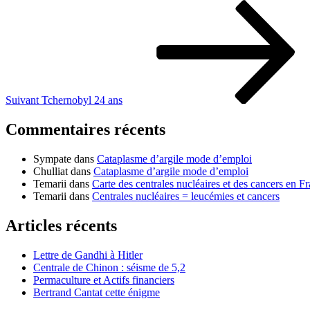
Article
suivant
Suivant
Tchernobyl 24 ans
Commentaires récents
Sympate
dans
Cataplasme d’argile mode d’emploi
Chulliat
dans
Cataplasme d’argile mode d’emploi
Temarii
dans
Carte des centrales nucléaires et des cancers en F
Temarii
dans
Centrales nucléaires = leucémies et cancers
Articles récents
Lettre de Gandhi à Hitler
Centrale de Chinon : séisme de 5,2
Permaculture et Actifs financiers
Bertrand Cantat cette énigme