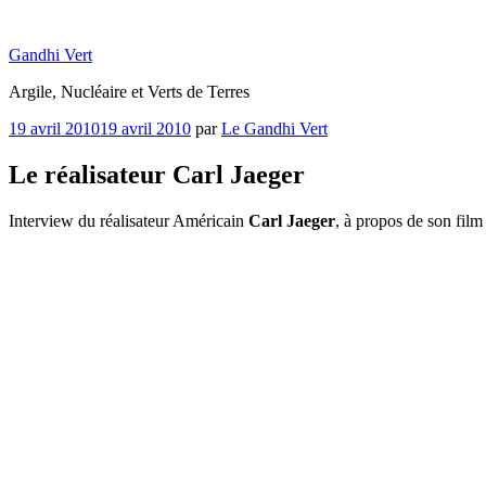
Aller
au
Gandhi Vert
contenu
principal
Argile, Nucléaire et Verts de Terres
Publié
19 avril 2010
19 avril 2010
par
Le Gandhi Vert
le
Le réalisateur Carl Jaeger
Interview du réalisateur Américain
Carl Jaeger
, à propos de son fil