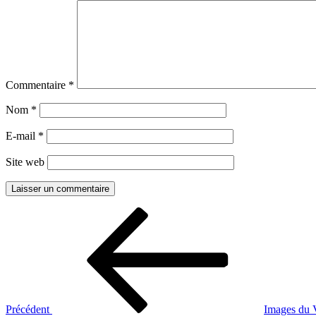
Commentaire
*
Nom
*
E-mail
*
Site web
Navigation
Article
précédent
de
l’article
Précédent
Images du 