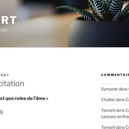
ERT
rres
COMMENTAIR
VERT
citation
Sympate
dans
st que ruine de l’âme »
Chulliat
dans
C
Temarii
dans
C
3)
cancers en Fra
Temarii
dans
C