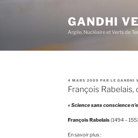
Aller
au
GANDHI V
contenu
principal
Argile, Nucléaire et Verts de Te
PUBLIÉ
4 MARS 2009
PAR
LE GANDHI 
LE
François Rabelais, 
« Science sans conscience n’e
François Rabelais
(1494 – 155
En savoir plus :