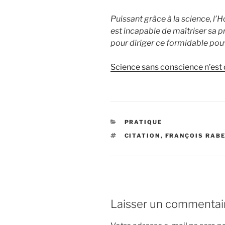
Puissant grâce à la science, l’Ho
est incapable de maîtriser sa p
pour diriger ce formidable pou
Science sans conscience n’est q
CATÉGORIES
PRATIQUE
ÉTIQUETTES
CITATION
,
FRANÇOIS RAB
Laisser un commentai