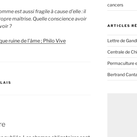
cancers
mme est aussi fragile à cause d’elle : il
ropre maîtrise. Quelle conscience avoir
voir ?
ARTICLES R
Lettre de Gandh
ue ruine de l’âme ; Philo Vive
Centrale de Chi
Permaculture et
Bertrand Canta
ELAIS
re