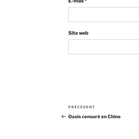
E-mail
*
Site web
Navigation
Article
PRÉCÉDENT
de
précédent
Oasis censuré en Chine
l’article