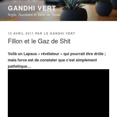
Aller
GANDHI VERT
au
Argile, Nucléaire et Verts de Terres
contenu
principal
PUBLIÉ
13 AVRIL 2011
PAR
LE GANDHI VERT
LE
Fillon et le Gaz de Shit
Voilà un Lapsus « révélateur » qui pourrait être drôle ;
mais force est de constater que c’est simplement
pathétique…