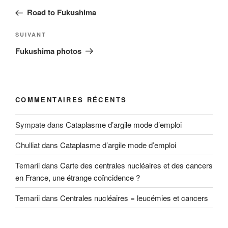
de
précédent
Road to Fukushima
l’article
Article
SUIVANT
suivant
Fukushima photos
COMMENTAIRES RÉCENTS
Sympate
dans
Cataplasme d’argile mode d’emploi
Chulliat
dans
Cataplasme d’argile mode d’emploi
Temarii
dans
Carte des centrales nucléaires et des cancers
en France, une étrange coïncidence ?
Temarii
dans
Centrales nucléaires = leucémies et cancers