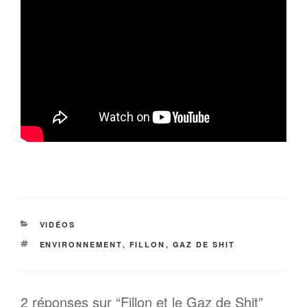
CATÉGORIES
VIDÉOS
ÉTIQUETTES
ENVIRONNEMENT
,
FILLON
,
GAZ DE SHIT
2 réponses sur “Fillon et le Gaz de Shit”