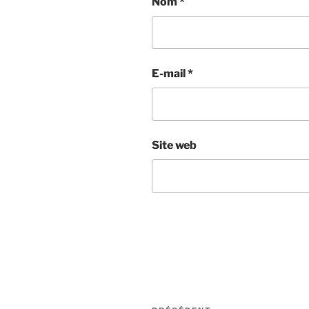
Nom
*
E-mail
*
Site web
Navigation