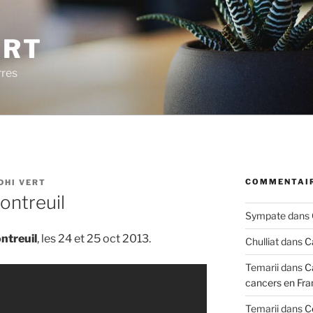
ERT
rres
COMMENTAIR
DHI VERT
ontreuil
Sympate
dans
ntreuil
, les 24 et 25 oct 2013.
Chulliat
dans
C
Temarii
dans
C
cancers en Fra
Temarii
dans
C