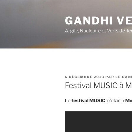
Aller
au
GANDHI V
contenu
principal
Argile, Nucléaire et Verts de Te
PUBLIÉ
6 DÉCEMBRE 2013
PAR
LE GAN
LE
Festival MUSIC à M
Le
festival MUSIC
, c’était à
Mo