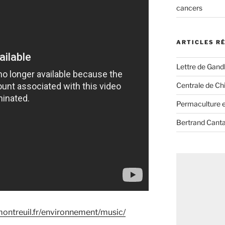
cancers
ARTICLES R
Lettre de Gandh
Centrale de Chi
Permaculture et
Bertrand Canta
ontreuil.fr/environnement/music/