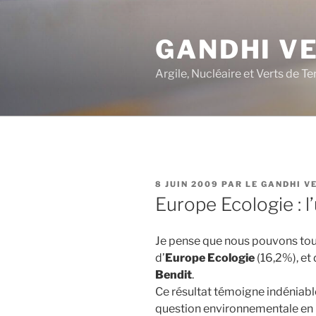
Aller
au
GANDHI V
contenu
principal
Argile, Nucléaire et Verts de Te
PUBLIÉ
8 JUIN 2009
PAR
LE GANDHI V
LE
Europe Ecologie : l’
Je pense que nous pouvons tous 
d’
Europe Ecologie
(16,2%), et
Bendit
.
Ce résultat témoigne indéniab
question environnementale en p