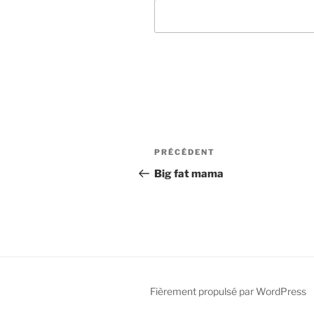
Navigation
Article
PRÉCÉDENT
de
précédent
Big fat mama
l’article
Fièrement propulsé par WordPress