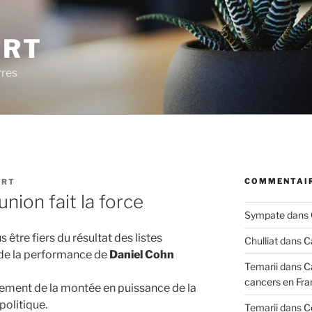
ERT
rres
COMMENTAIR
ERT
union fait la force
Sympate
dans
être fiers du résultat des listes
Chulliat
dans
C
 de la performance de
Daniel Cohn
Temarii
dans
C
cancers en Fra
lement de la montée en puissance de la
olitique.
Temarii
dans
C