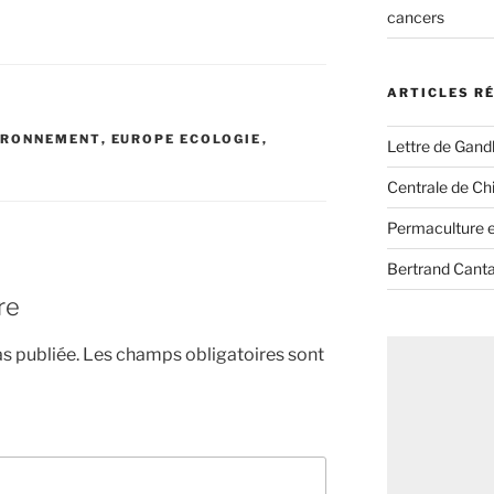
cancers
ARTICLES R
IRONNEMENT
,
EUROPE ECOLOGIE
,
Lettre de Gandh
Centrale de Chi
Permaculture et
Bertrand Canta
re
s publiée.
Les champs obligatoires sont