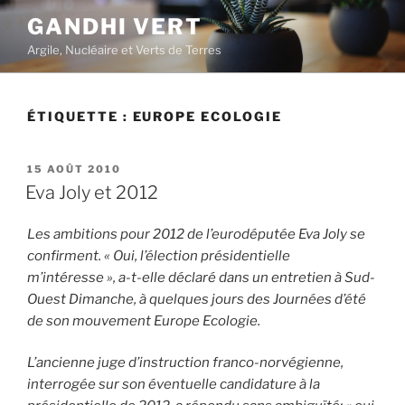
Aller
GANDHI VERT
au
Argile, Nucléaire et Verts de Terres
contenu
principal
ÉTIQUETTE :
EUROPE ECOLOGIE
PUBLIÉ
15 AOÛT 2010
LE
Eva Joly et 2012
Les ambitions pour 2012 de l’eurodéputée Eva Joly se
confirment. « Oui, l’élection présidentielle
m’intéresse », a-t-elle déclaré dans un entretien à Sud-
Ouest Dimanche, à quelques jours des Journées d’été
de son mouvement Europe Ecologie.
L’ancienne juge d’instruction franco-norvégienne,
interrogée sur son éventuelle candidature à la