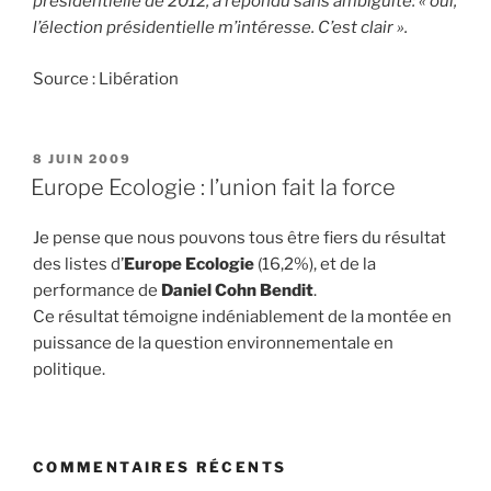
présidentielle de 2012, a répondu sans ambiguïté: « oui,
l’élection présidentielle m’intéresse. C’est clair ».
Source : Libération
PUBLIÉ
8 JUIN 2009
LE
Europe Ecologie : l’union fait la force
Je pense que nous pouvons tous être fiers du résultat
des listes d’
Europe Ecologie
(16,2%), et de la
performance de
Daniel Cohn Bendit
.
Ce résultat témoigne indéniablement de la montée en
puissance de la question environnementale en
politique.
COMMENTAIRES RÉCENTS