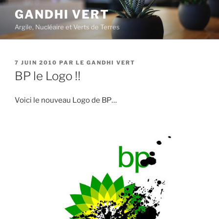
Aller
GANDHI VERT
au
Argile, Nucléaire et Verts de Terres
contenu
principal
PUBLIÉ
7 JUIN 2010
PAR
LE GANDHI VERT
LE
BP le Logo !!
Voici le nouveau Logo de BP…