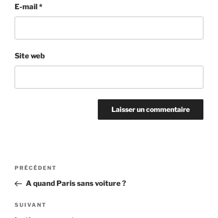
E-mail
*
Site web
Navigation
Article
PRÉCÉDENT
de
précédent
A quand Paris sans voiture ?
l’article
Article
SUIVANT
suivant