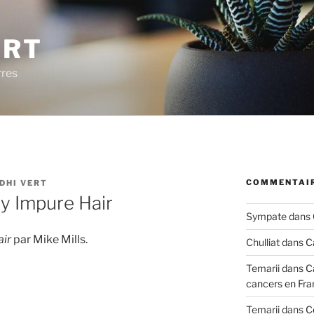
ERT
rres
COMMENTAIR
DHI VERT
y Impure Hair
Sympate
dans
ir
par Mike Mills.
Chulliat
dans
C
Temarii
dans
C
cancers en Fra
Temarii
dans
C