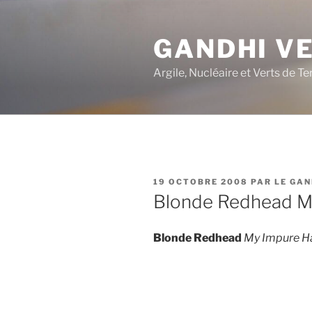
Aller
au
GANDHI V
contenu
principal
Argile, Nucléaire et Verts de Te
PUBLIÉ
19 OCTOBRE 2008
PAR
LE GAN
LE
Blonde Redhead M
Blonde Redhead
My Impure Ha