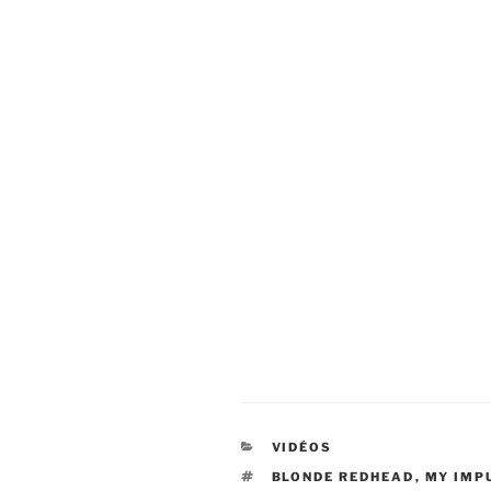
CATÉGORIES
VIDÉOS
ÉTIQUETTES
BLONDE REDHEAD
,
MY IMP