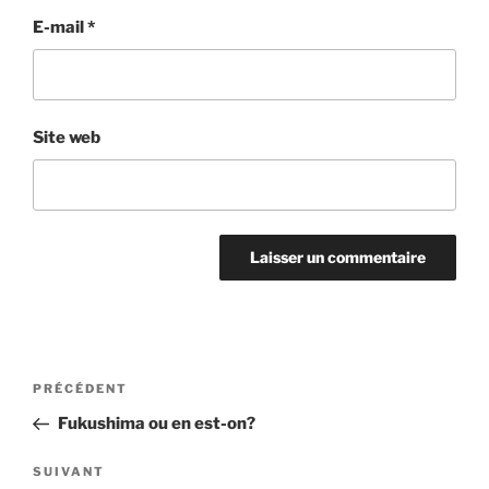
E-mail
*
Site web
Navigation
Article
PRÉCÉDENT
de
précédent
Fukushima ou en est-on?
l’article
Article
SUIVANT