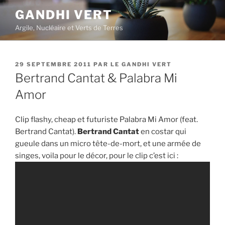
Aller
GANDHI VERT
au
Argile, Nucléaire et Verts de Terres
contenu
principal
PUBLIÉ
29 SEPTEMBRE 2011
PAR
LE GANDHI VERT
LE
Bertrand Cantat & Palabra Mi
Amor
Clip flashy, cheap et futuriste Palabra Mi Amor (feat.
Bertrand Cantat).
Bertrand Cantat
en costar qui
gueule dans un micro tête-de-mort, et une armée de
singes, voila pour le décor, pour le clip c’est ici :