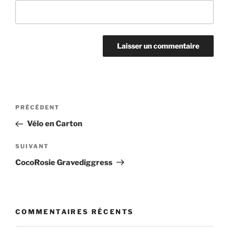
Navigation
Article
PRÉCÉDENT
de
précédent
Vélo en Carton
l’article
Article
SUIVANT
suivant
CocoRosie Gravediggress
COMMENTAIRES RÉCENTS