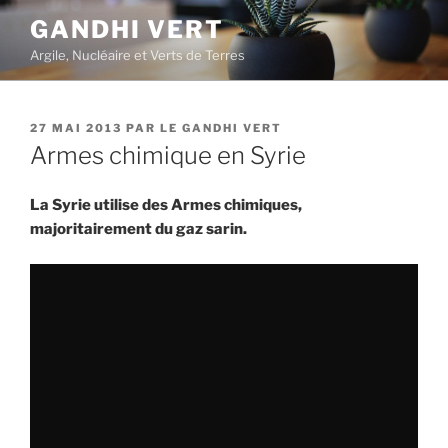
Aller
GANDHI VERT
au
Argile, Nucléaire et Verts de Terres
contenu
principal
PUBLIÉ
27 MAI 2013
PAR
LE GANDHI VERT
LE
Armes chimique en Syrie
La Syrie utilise des Armes chimiques,
majoritairement du gaz sarin.