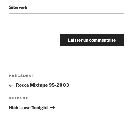
Site web
Navigation
Article
PRÉCÉDENT
de
précédent
Rocca Mixtape 95-2003
l’article
Article
SUIVANT
suivant
Nick Lowe Tonight