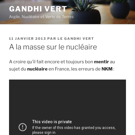
Aller
GANDHI VERT
au
Argile, Nucléaire et Verts de Terres
contenu
principal
PUBLIÉ
11 JANVIER 2013
PAR
LE GANDHI VERT
LE
A la masse sur le nucléaire
A croire qu’il fait encore et toujours bon
mentir
au
sujet du
nucléaire
en France, les erreurs de
NKM
: