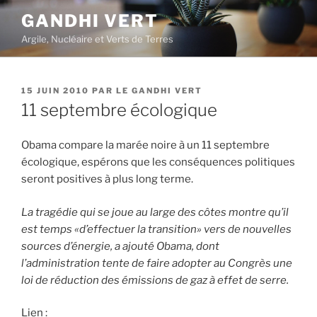
Aller
GANDHI VERT
au
Argile, Nucléaire et Verts de Terres
contenu
principal
PUBLIÉ
15 JUIN 2010
PAR
LE GANDHI VERT
LE
11 septembre écologique
Obama compare la marée noire à un 11 septembre
écologique, espérons que les conséquences politiques
seront positives à plus long terme.
La tragédie qui se joue au large des côtes montre qu’il
est temps «d’effectuer la transition» vers de nouvelles
sources d’énergie, a ajouté Obama, dont
l’administration tente de faire adopter au Congrès une
loi de réduction des émissions de gaz à effet de serre.
Lien :