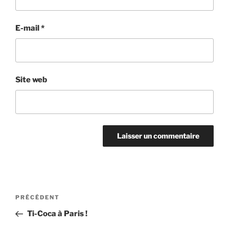
E-mail
*
Site web
Navigation
Article
PRÉCÉDENT
de
précédent
Ti-Coca à Paris !
l’article