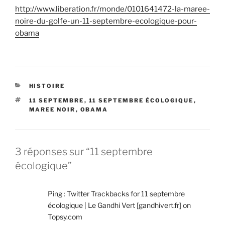
http://www.liberation.fr/monde/0101641472-la-maree-
noire-du-golfe-un-11-septembre-ecologique-pour-
obama
CATÉGORIES
HISTOIRE
ÉTIQUETTES
11 SEPTEMBRE
,
11 SEPTEMBRE ÉCOLOGIQUE
,
MAREE NOIR
,
OBAMA
3 réponses sur “11 septembre
écologique”
Ping :
Twitter Trackbacks for 11 septembre
écologique | Le Gandhi Vert [gandhivert.fr] on
Topsy.com