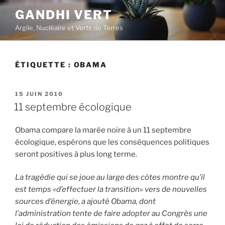
Aller
GANDHI VERT
au
Argile, Nucléaire et Verts de Terres
contenu
principal
ÉTIQUETTE :
OBAMA
PUBLIÉ
15 JUIN 2010
LE
11 septembre écologique
Obama compare la marée noire à un 11 septembre
écologique, espérons que les conséquences politiques
seront positives à plus long terme.
La tragédie qui se joue au large des côtes montre qu’il
est temps «d’effectuer la transition» vers de nouvelles
sources d’énergie, a ajouté Obama, dont
l’administration tente de faire adopter au Congrès une