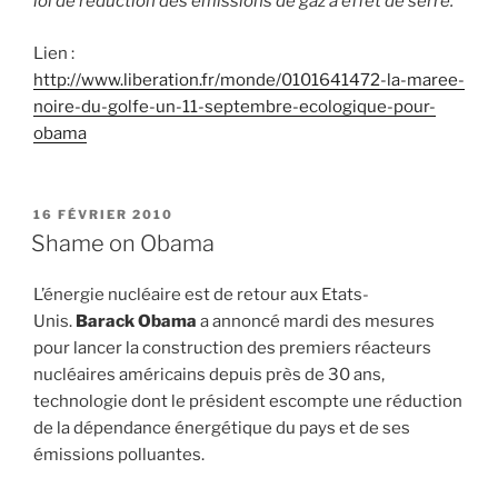
loi de réduction des émissions de gaz à effet de serre.
Lien :
http://www.liberation.fr/monde/0101641472-la-maree-
noire-du-golfe-un-11-septembre-ecologique-pour-
obama
PUBLIÉ
16 FÉVRIER 2010
LE
Shame on Obama
L’énergie nucléaire est de retour aux Etats-
Unis.
Barack Obama
a annoncé mardi des mesures
pour lancer la construction des premiers réacteurs
nucléaires américains depuis près de 30 ans,
technologie dont le président escompte une réduction
de la dépendance énergétique du pays et de ses
émissions polluantes.