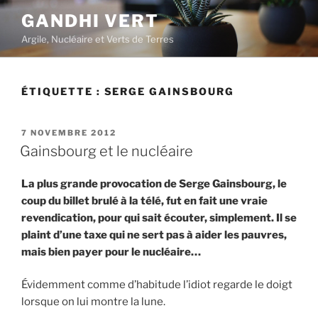
Aller
GANDHI VERT
au
Argile, Nucléaire et Verts de Terres
contenu
principal
ÉTIQUETTE :
SERGE GAINSBOURG
PUBLIÉ
7 NOVEMBRE 2012
LE
Gainsbourg et le nucléaire
La plus grande provocation de Serge Gainsbourg, le
coup du billet brulé à la télé, fut en fait une vraie
revendication, pour qui sait écouter, simplement. Il se
plaint d’une taxe qui ne sert pas à aider les pauvres,
mais bien payer pour le nucléaire…
Évidemment comme d’habitude l’idiot regarde le doigt
lorsque on lui montre la lune.