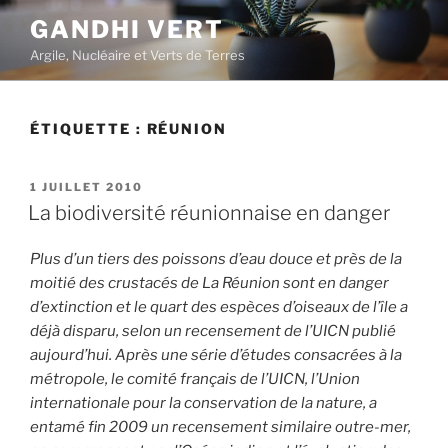
Aller
GANDHI VERT
au
Argile, Nucléaire et Verts de Terres
contenu
principal
ÉTIQUETTE :
RÉUNION
PUBLIÉ
1 JUILLET 2010
LE
La biodiversité réunionnaise en danger
Plus d’un tiers des poissons d’eau douce et près de la
moitié des crustacés de La Réunion sont en danger
d’extinction et le quart des espèces d’oiseaux de l’île a
déjà disparu, selon un recensement de l’UICN publié
aujourd’hui. Après une série d’études consacrées à la
métropole, le comité français de l’UICN, l’Union
internationale pour la conservation de la nature, a
entamé fin 2009 un recensement similaire outre-mer,