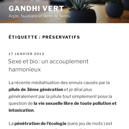
Aller
GANDHI VERT
au
Argile, Nucléaire et Verts de Terres
contenu
principal
ÉTIQUETTE :
PRÉSERVATIFS
PUBLIÉ
17 JANVIER 2013
LE
Sexe et bio : un accouplement
harmonieux
La récente médiatisation des ennuis causés par la
pilule de 3ème génération
et je dirai plus
généralement par la pilule tout simplement
pose la
question de
la vie sexuelle libre de toute pollution et
intoxication
.
La
pénétration de l’écologie
(sans jeu de mots ) est