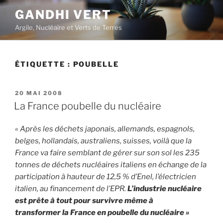
Aller
GANDHI VERT
au
Argile, Nucléaire et Verts de Terres
contenu
principal
ÉTIQUETTE :
POUBELLE
PUBLIÉ
20 MAI 2008
LE
La France poubelle du nucléaire
« Après les déchets japonais, allemands, espagnols,
belges, hollandais, australiens, suisses, voilà que la
France va faire semblant de gérer sur son sol les 235
tonnes de déchets nucléaires italiens en échange de la
participation à hauteur de 12,5 % d’Enel, l’électricien
italien, au financement de l’EPR.
L’industrie nucléaire
est prête à tout pour survivre même à
transformer la France en poubelle du nucléaire »