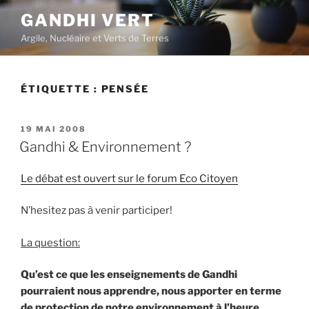
Aller
GANDHI VERT
au
Argile, Nucléaire et Verts de Terres
contenu
principal
ÉTIQUETTE :
PENSÉE
PUBLIÉ
19 MAI 2008
LE
Gandhi & Environnement ?
Le débat est ouvert sur le forum Eco Citoyen
N’hesitez pas à venir participer!
La question:
Qu’est ce que les enseignements de Gandhi
pourraient nous apprendre, nous apporter en terme
de protection de notre environnement à l’heure