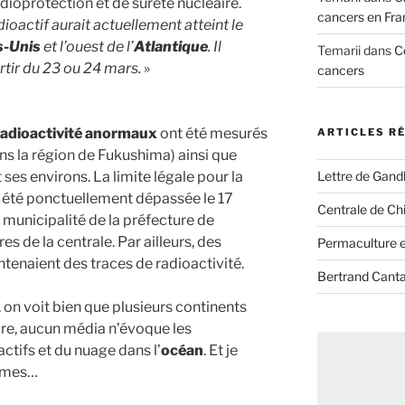
adioprotection et de sûreté nucléaire.
cancers en Fra
ioactif aurait actuellement atteint le
s-Unis
et l’ouest de l’
Atlantique
. Il
Temarii
dans
C
rtir du 23 ou 24 mars.
»
cancers
radioactivité anormaux
ont été mesurés
ARTICLES R
ans la région de Fukushima) ainsi que
Lettre de Gandh
 ses environs. La limite légale pour la
 été ponctuellement dépassée le 17
Centrale de Chi
 municipalité de la préfecture de
s de la centrale. Par ailleurs, des
Permaculture et
tenaient des traces de radioactivité.
Bertrand Canta
 on voit bien que plusieurs continents
ure, aucun média n’évoque les
ctifs et du nuage dans l’
océan
. Et je
nimes…