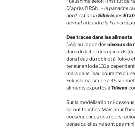
Fukushima selon l’Institut de r
D’après l’IRSN : «
le panache rad
nord-est de la
Sibérie
, les
Etat
devrait atteindre la France à pa
Des traces dans les aliments
Déjà au Japon des
niveaux de 
dans du lait et des épinards (d
dans l’eau du robinet à Tokyo et
teneur en iode 131 a cependant
mars dans l’eau courante d’une
Fukushima, située à 45 kilomètre
aliments exportés à
Taïwan
con
Sur la modélisation ci-dessous,
seront touchés. Mais pour l’he
conséquences des rejets radioa
pense qu’elles ne sont pas mi