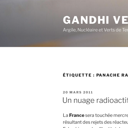
Aller
au
GANDHI V
contenu
principal
Argile, Nucléaire et Verts de Te
ÉTIQUETTE :
PANACHE RA
PUBLIÉ
20 MARS 2011
LE
Un nuage radioactif
La
France
sera touchée mercred
résultant des rejets des réact