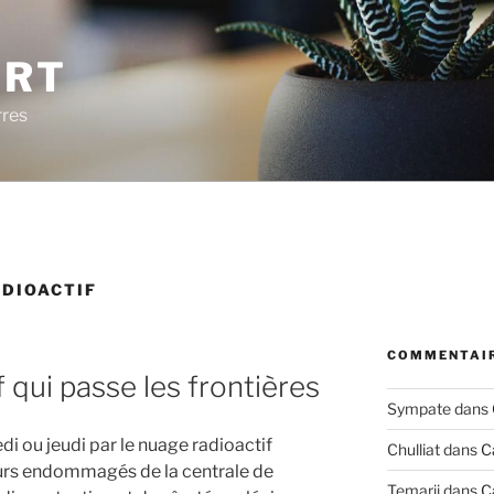
ERT
rres
DIOACTIF
COMMENTAIR
 qui passe les frontières
Sympate
dans
i ou jeudi par le nuage radioactif
Chulliat
dans
C
eurs endommagés de la centrale de
Temarii
dans
C