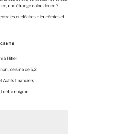
nce, une étrange coïncidence ?
entrales nucléaires = leucémies et
ÉCENTS
i à Hitler
non : séisme de 5,2
 Actifs financiers
t cette énigme