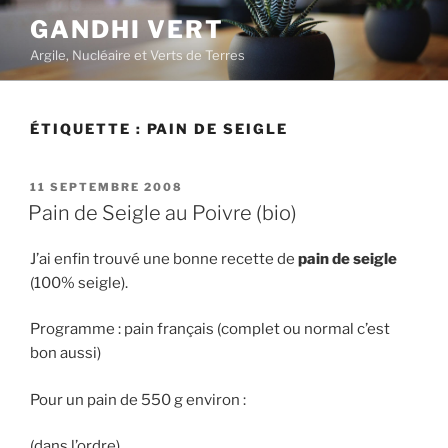
Aller
GANDHI VERT
au
Argile, Nucléaire et Verts de Terres
contenu
principal
ÉTIQUETTE :
PAIN DE SEIGLE
PUBLIÉ
11 SEPTEMBRE 2008
LE
Pain de Seigle au Poivre (bio)
J’ai enfin trouvé une bonne recette de
pain de seigle
(100% seigle).
Programme : pain français (complet ou normal c’est
bon aussi)
Pour un pain de 550 g environ :
(dans l’ordre)