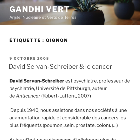
Aller
GANDHI VERT
au
Argile, Nucléaire et Verts de Terres
contenu
principal
ÉTIQUETTE :
OIGNON
PUBLIÉ
9 OCTOBRE 2008
LE
David Servan-Schreiber & le cancer
David Servan-Schreiber
est psychiatre, professeur de
psychiatrie, Université de Pittsburgh, auteur
de
Anticancer
(Robert-Laffont, 2007)
Depuis 1940, nous assistons dans nos sociétés à une
augmentation rapide et considérable des cancers les
plus fréquents (poumon, sein, prostate, colon). (…)
Aujourd’hui, nous disposons d’infiniment plus de