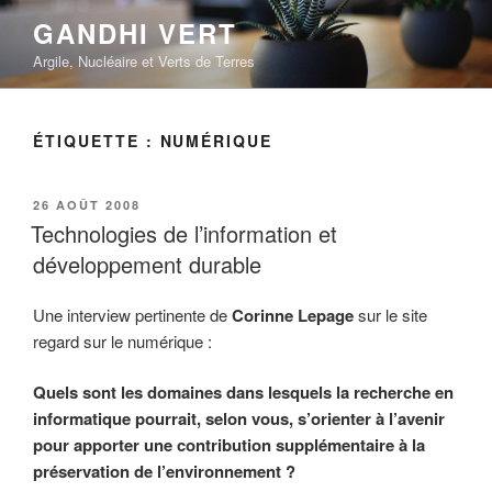
Aller
GANDHI VERT
au
Argile, Nucléaire et Verts de Terres
contenu
principal
ÉTIQUETTE :
NUMÉRIQUE
PUBLIÉ
26 AOÛT 2008
LE
Technologies de l’information et
développement durable
Une interview pertinente de
Corinne Lepage
sur le site
regard sur le numérique :
Quels sont les domaines dans lesquels la recherche en
informatique pourrait, selon vous, s’orienter à l’avenir
pour apporter une contribution supplémentaire à la
préservation de l’environnement ?