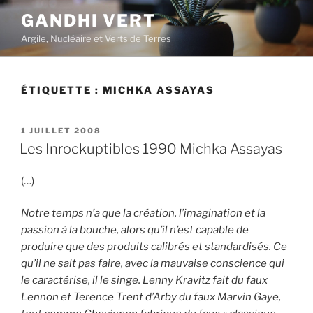
Aller
GANDHI VERT
au
Argile, Nucléaire et Verts de Terres
contenu
principal
ÉTIQUETTE :
MICHKA ASSAYAS
PUBLIÉ
1 JUILLET 2008
LE
Les Inrockuptibles 1990 Michka Assayas
(…)
Notre temps n’a que la création, l’imagination et la
passion à la bouche, alors qu’il n’est capable de
produire que des produits calibrés et standardisés. Ce
qu’il ne sait pas faire, avec la mauvaise conscience qui
le caractérise, il le singe. Lenny Kravitz fait du faux
Lennon et Terence Trent d’Arby du faux Marvin Gaye,