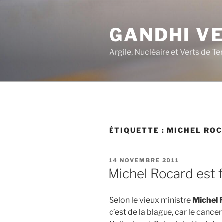
Aller
au
GANDHI V
contenu
principal
Argile, Nucléaire et Verts de Te
ÉTIQUETTE :
MICHEL RO
PUBLIÉ
14 NOVEMBRE 2011
LE
Michel Rocard est 
Selon le vieux ministre
Michel 
c’est de la blague, car le cancer