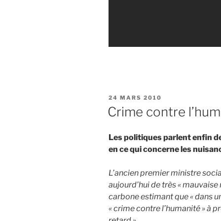
PUBLIÉ
24 MARS 2010
LE
Crime contre l’huma
Les politiques parlent enfin d
en ce qui concerne les nuisa
L’ancien premier ministre socia
aujourd’hui de très « mauvaise n
carbone estimant que « dans un
« crime contre l’humanité » à p
retard ».