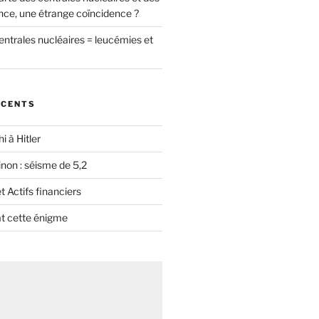
nce, une étrange coïncidence ?
entrales nucléaires = leucémies et
ÉCENTS
i à Hitler
non : séisme de 5,2
 Actifs financiers
t cette énigme