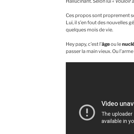
Hallucinant. Selon lui
« Vouloir 
Ces propos sont proprement sca
Lui, il s’en fout des nouvelles g
quelques mois de vie.
Hey papy, c’est l’
âge
ou le
nuclé
passer la main vieux. Ou l’arm