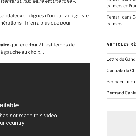
attenter au nucléaire est une folie ».
cancers en Fra
ndaleux et dignes d’un parfait égoïste.
Temarii
dans
C
énérations, il n’en a plus que pour
cancers
aire
qui rend
fou
? Il est temps de
ARTICLES R
e à gauche au choix…
Lettre de Gandh
Centrale de Chi
Permaculture et
Bertrand Canta