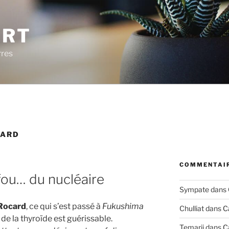
ERT
rres
CARD
COMMENTAIR
fou… du nucléaire
Sympate
dans
Rocard
, ce qui s’est passé à
Fukushima
Chulliat
dans
C
 de la thyroïde est guérissable.
Temarii
dans
C