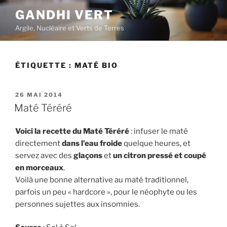
Aller
GANDHI VERT
au
Argile, Nucléaire et Verts de Terres
contenu
principal
ÉTIQUETTE :
MATÉ BIO
PUBLIÉ
26 MAI 2014
LE
Maté Téréré
Voici la recette du Maté Téréré
: infuser le maté
directement
dans l’eau froide
quelque heures, et
servez avec des
glaçons
et
un citron pressé et coupé
en morceaux
.
Voilà une bonne alternative au maté traditionnel,
parfois un peu « hardcore », pour le néophyte ou les
personnes sujettes aux insomnies.