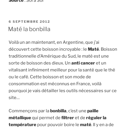
Source
: Sol à Sol
PUBLIÉ
6 SEPTEMBRE 2012
LE
Maté la bonbilla
Voilà un an maintenant, en Argentine, que j’ai
découvert cette boisson incroyable : le
Maté
. Boisson
traditionnelle d’Amérique du Sud, le maté est une
sorte de boisson des dieux. Un
anti cancer
et un
vitalisant infiniment meilleur pour la santé que le thé
ou le café. Cette boisson et son mode de
consommation est méconnus en France, voilà
pourquoi je vais détailler les outils nécessaires sur ce
site…
Commençons par la
bonbilla
, c’est une
paille
métallique
qui permet de
filtrer
et de
réguler la
température
pour pouvoir boire le
maté
. Il y en a de