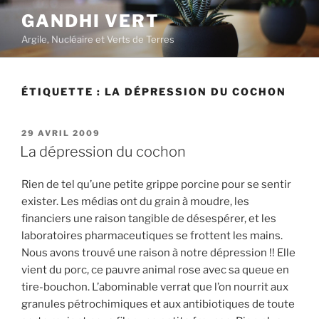
Aller
GANDHI VERT
au
Argile, Nucléaire et Verts de Terres
contenu
principal
ÉTIQUETTE :
LA DÉPRESSION DU COCHON
PUBLIÉ
29 AVRIL 2009
LE
La dépression du cochon
Rien de tel qu’une petite grippe porcine pour se sentir
exister. Les médias ont du grain à moudre, les
financiers une raison tangible de désespérer, et les
laboratoires pharmaceutiques se frottent les mains.
Nous avons trouvé une raison à notre dépression !! Elle
vient du porc, ce pauvre animal rose avec sa queue en
tire-bouchon. L’abominable verrat que l’on nourrit aux
granules pétrochimiques et aux antibiotiques de toute