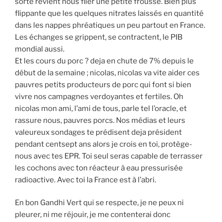
sorte revient nous filer une petite frousse. Bien plus
flippante que les quelques nitrates laissés en quantité
dans les nappes phréatiques un peu partout en France.
Les échanges se grippent, se contractent, le PIB
mondial aussi.
Et les cours du porc ? deja en chute de 7% depuis le
début de la semaine ; nicolas, nicolas va vite aider ces
pauvres petits producteurs de porc qui font si bien
vivre nos campagnes verdoyantes et fertiles. Oh
nicolas mon ami, l’ami de tous, parle tel l’oracle, et
rassure nous, pauvres porcs. Nos médias et leurs
valeureux sondages te prédisent deja président
pendant centsept ans alors je crois en toi, protège-
nous avec tes EPR. Toi seul seras capable de terrasser
les cochons avec ton réacteur à eau pressurisée
radioactive. Avec toi la France est à l’abri.
En bon Gandhi Vert qui se respecte, je ne peux ni
pleurer, ni me réjouir, je me contenterai donc