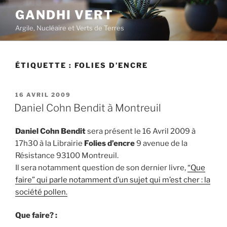
Aller
GANDHI VERT
au
Argile, Nucléaire et Verts de Terres
contenu
principal
ÉTIQUETTE :
FOLIES D’ENCRE
PUBLIÉ
16 AVRIL 2009
LE
Daniel Cohn Bendit à Montreuil
Daniel Cohn Bendit
sera présent le 16 Avril 2009 à
17h30 à la Librairie
Folies d’encre
9 avenue de la
Résistance 93100 Montreuil.
Il sera notamment question de son dernier livre,
“Que
faire” qui parle notamment d’un sujet qui m’est cher : la
société pollen.
Que faire? :