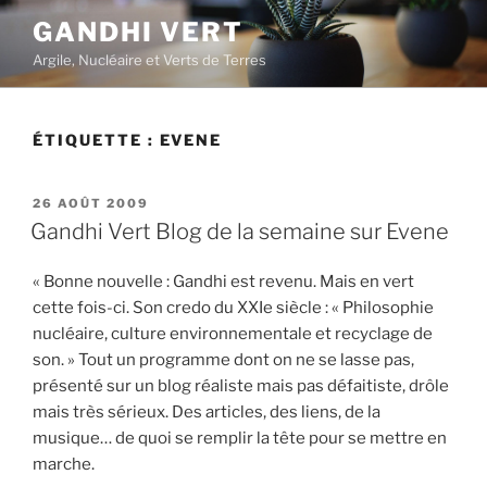
Aller
GANDHI VERT
au
Argile, Nucléaire et Verts de Terres
contenu
principal
ÉTIQUETTE :
EVENE
PUBLIÉ
26 AOÛT 2009
LE
Gandhi Vert Blog de la semaine sur Evene
« Bonne nouvelle : Gandhi est revenu. Mais en vert
cette fois-ci. Son credo du XXIe siècle : « Philosophie
nucléaire, culture environnementale et recyclage de
son. » Tout un programme dont on ne se lasse pas,
présenté sur un blog réaliste mais pas défaitiste, drôle
mais très sérieux. Des articles, des liens, de la
musique… de quoi se remplir la tête pour se mettre en
marche.