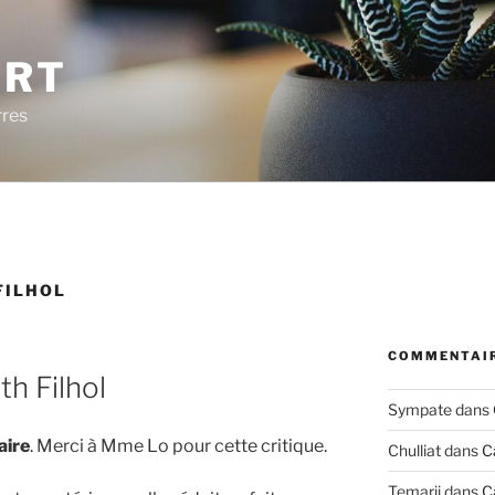
ERT
rres
FILHOL
COMMENTAIR
th Filhol
Sympate
dans
aire
. Merci à Mme Lo pour cette critique.
Chulliat
dans
C
Temarii
dans
C