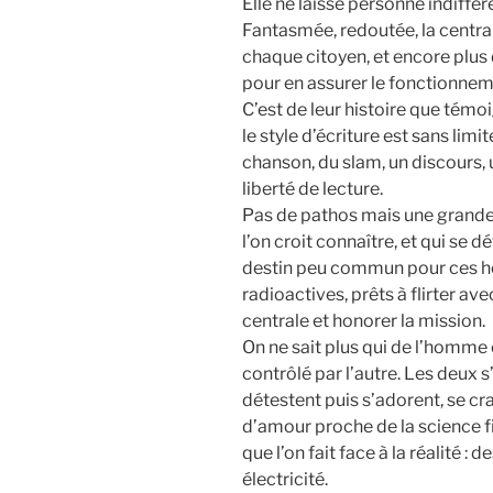
Elle ne laisse personne indiffére
Fantasmée, redoutée, la central
chaque citoyen, et encore plus 
pour en assurer le fonctionnem
C’est de leur histoire que tém
le style d’écriture est sans lim
chanson, du slam, un discours, 
liberté de lecture.
Pas de pathos mais une grande
l’on croit connaître, et qui se d
destin peu commun pour ces h
radioactives, prêts à flirter ave
centrale et honorer la mission.
On ne sait plus qui de l’homme 
contrôlé par l’autre. Les deux 
détestent puis s’adorent, se cr
d’amour proche de la science fi
que l’on fait face à la réalité : d
électricité.