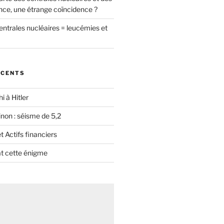
nce, une étrange coïncidence ?
entrales nucléaires = leucémies et
ÉCENTS
i à Hitler
non : séisme de 5,2
 Actifs financiers
t cette énigme