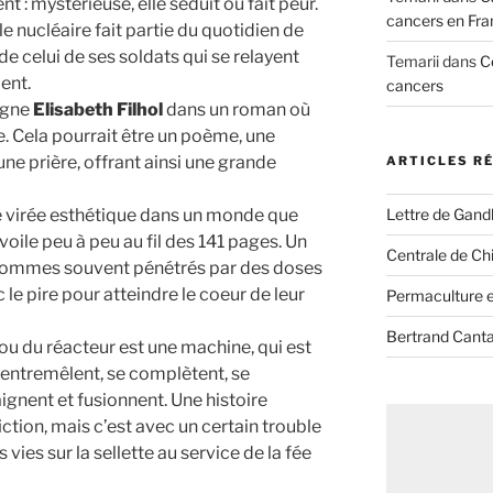
nt : mystérieuse, elle séduit ou fait peur.
cancers en Fra
e nucléaire fait partie du quotidien de
de celui de ses soldats qui se relayent
Temarii
dans
C
ent.
cancers
oigne
Elisabeth Filhol
dans un roman où
ite. Cela pourrait être un poème, une
une prière, offrant ainsi une grande
ARTICLES R
Lettre de Gandh
 virée esthétique dans un monde que
évoile peu à peu au fil des 141 pages. Un
Centrale de Chi
ommes souvent pénétrés par des doses
c le pire pour atteindre le coeur de leur
Permaculture et
Bertrand Canta
ou du réacteur est une machine, qui est
s’entremêlent, se complètent, se
aignent et fusionnent. Une histoire
ction, mais c’est avec un certain trouble
es vies sur la sellette au service de la fée