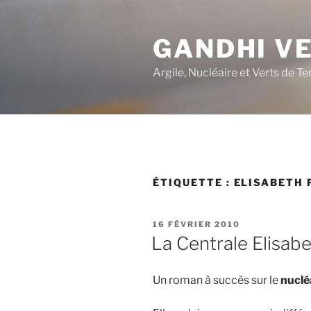
Aller
au
GANDHI V
contenu
principal
Argile, Nucléaire et Verts de Te
ÉTIQUETTE :
ELISABETH 
PUBLIÉ
16 FÉVRIER 2010
LE
La Centrale Elisabe
Un roman à succès sur le
nuclé