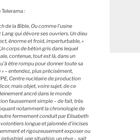
e Telerama :
h de la Bible. Ou comme l’usine
z Lang qui dévore ses ouvriers. Un dieu
fect, énorme et froid, imperturbable,
«
 Un corps de béton gris dans lequel
ale, contenue, tout est là, dans un
’à être rompu pour donner toute sa
ale » – entendez, plus précisément,
PE, Centre nucléaire de production
écor, mais objet, voire sujet, de ce
leinement ancré dans le monde
on faussement simple – de fait, très
loquant notamment la chronologie de
l’autre fermement conduit par Elisabeth
, volontiers longue et jalonnée d’incises
patiemment et rigoureusement exposer ou
ndustriel, une situation, un rêve -, sait