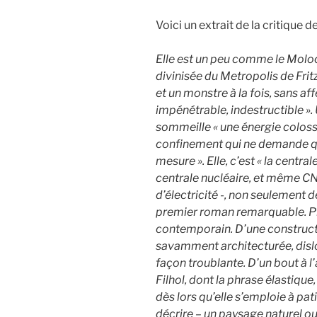
Voici un extrait de la critique d
Elle est un peu comme le Moloc
divinisée du Metropolis de Frit
et un monstre à la fois, sans af
impénétrable, indestructible »
.
sommeille
« une énergie coloss
confinement qui ne demande qu
mesure ».
Elle, c’est « la centr
centrale nucléaire, et même CN
d’électricité -, non seulement d
premier roman remarquable. P
contemporain. D’une constructi
savamment architecturée, dis
façon troublante. D’un bout à 
Filhol, dont la phrase élastique
dès lors qu’elle s’emploie à 
décrire – un paysage naturel ou i