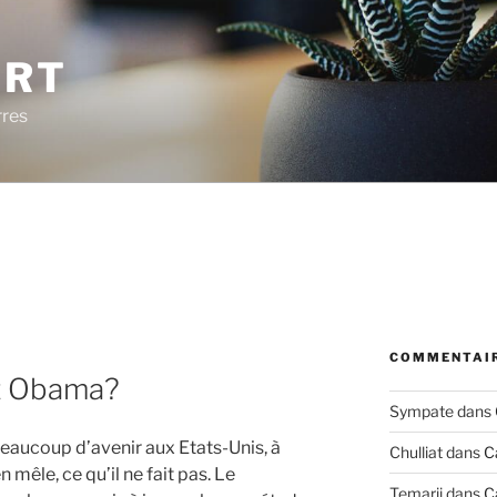
ERT
rres
COMMENTAIR
ez Obama?
Sympate
dans
 beaucoup d’avenir aux Etats-Unis, à
Chulliat
dans
C
mêle, ce qu’il ne fait pas. Le
Temarii
dans
C