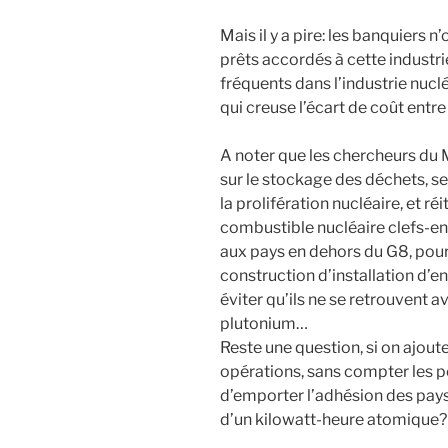
Mais il y a pire: les banquiers n
prêts accordés à cette industrie
fréquents dans l’industrie nucl
qui creuse l’écart de coût entre 
A noter que les chercheurs du 
sur le stockage des déchets, s
la prolifération nucléaire, et ré
combustible nucléaire clefs-en
aux pays en dehors du G8, pour
construction d’installation d’e
éviter qu’ils ne se retrouvent a
plutonium…
Reste une question, si on ajoute
opérations, sans compter les 
d’emporter l’adhésion des pays
d’un kilowatt-heure atomique?