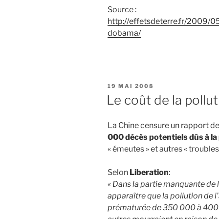
Source :
http://effetsdeterre.fr/2009/
dobama/
PUBLIÉ
19 MAI 2008
LE
Le coût de la pollu
La Chine censure un rapport de
000 décès potentiels dûs à la
« émeutes » et autres « troubles
Selon
Liberation
:
« Dans la partie manquante de l
apparaître que la pollution de l
prématurée de 350 000 à 400