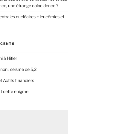
nce, une étrange coïncidence ?
entrales nucléaires = leucémies et
ÉCENTS
i à Hitler
non : séisme de 5,2
 Actifs financiers
t cette énigme