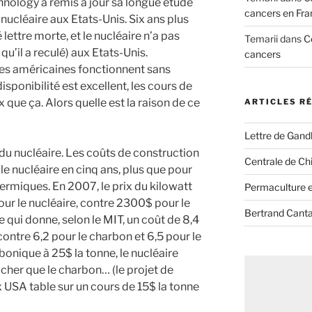
hnology a remis à jour sa longue étude
cancers en Fra
 nucléaire aux Etats-Unis. Six ans plus
 lettre morte, et le nucléaire n’a pas
Temarii
dans
C
qu’il a reculé) aux Etats-Unis.
cancers
ires américaines fonctionnent sans
sponibilité est excellent, les cours de
 que ça. Alors quelle est la raison de ce
ARTICLES R
Lettre de Gandh
x du nucléaire. Les coûts de construction
Centrale de Chi
e nucléaire en cinq ans, plus que pour
hermiques. En 2007, le prix du kilowatt
Permaculture et
pour le nucléaire, contre 2300$ pour le
Bertrand Canta
 qui donne, selon le MIT, un coût de 8,4
contre 6,2 pour le charbon et 6,5 pour le
onique à 25$ la tonne, le nucléaire
 cher que le charbon… (le projet de
USA table sur un cours de 15$ la tonne