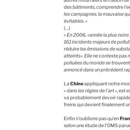
autres mourraient en raison de l
des bâtiments, comprendre l’en
les campagnes, la mauvaise qua
évitables. »
(…)
« En 2006, «année la plus noire
161 incidents majeurs de polluti
réduire les émissions de subst
atteints». Elle ne conteste pas 
polluées du monde se trouvent 
annoncé dans un précédent rap
La
Chine
appliquant notre mo
« dans les règles de l’art »
, est 
va probablement devoir rapid
freins qui devient finalement un
Enfin n’oublions pas qu’en
Fra
selon une étude de l’OMS parue