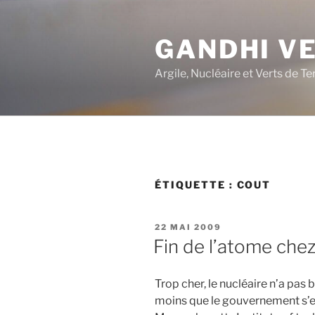
Aller
au
GANDHI V
contenu
principal
Argile, Nucléaire et Verts de Te
ÉTIQUETTE :
COUT
PUBLIÉ
22 MAI 2009
LE
Fin de l’atome ch
Trop cher, le nucléaire n’a pas
moins que le gouvernement s’en 