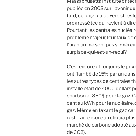
Massachusetts Institute of tec
publiée en 2003 sur l’avenir du
tard, ce long plaidoyer est resté
progressé (ce qui revient à dire 
Pourtant, les centrales nucléa
problème majeur, leur taux de di
l’uranium ne sont pas si onéreux
surplace-qui-est-un-recul?
C’est encore et toujours le pri
ont flambé de 15% par an dans l
les autres types de centrales t
installé était de 4000 dollars 
charbon et 850$ pour le gaz. Ce
cent au kWh pour le nucléaire, 
gaz. Même en taxant le gaz carb
resterait encore un chouia plus
marché du carbone adopté aux 
de CO2).