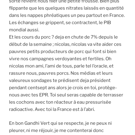
sorte revient nous filer une petite frousse. Bien plus
flippante que les quelques nitrates laissés en quantité
dans les nappes phréatiques un peu partout en France.
Les échanges se grippent, se contractent, le PIB
mondial aussi.
Et les cours du porc ? deja en chute de 7% depuis le
début de la semaine ; nicolas, nicolas va vite aider ces
pauvres petits producteurs de porc qui font si bien
vivre nos campagnes verdoyantes et fertiles. Oh
nicolas mon ami, l’ami de tous, parle tel l’oracle, et
rassure nous, pauvres porcs. Nos médias et leurs
valeureux sondages te prédisent deja président
pendant centsept ans alors je crois en toi, protège-
nous avec tes EPR. Toi seul seras capable de terrasser
les cochons avec ton réacteur à eau pressurisée
radioactive. Avec toi la France est à l’abri.
En bon Gandhi Vert qui se respecte, je ne peux ni
pleurer, ni me réjouir, je me contenterai donc