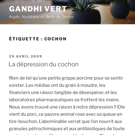
Aller
GANDHI VERT
au
Argile, Nucléaire et Verts de Terres
contenu
principal
ÉTIQUETTE :
COCHON
PUBLIÉ
29 AVRIL 2009
LE
La dépression du cochon
Rien de tel qu’une petite grippe porcine pour se sentir
exister. Les médias ont du grain à moudre, les
financiers une raison tangible de désespérer, et les
laboratoires pharmaceutiques se frottent les mains.
Nous avons trouvé une raison à notre dépression !! Elle
vient du porc, ce pauvre animal rose avec sa queue en
tire-bouchon. L’abominable verrat que l’on nourrit aux
granules pétrochimiques et aux antibiotiques de toute